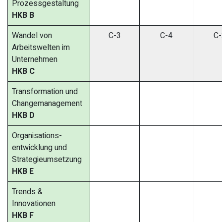
Prozessgestaltung
HKB B
Wandel von
C-3
C-4
C-
Arbeitswelten im
Unternehmen
HKB C
Transformation und
Changemanagement
HKB D
Organisations-
entwicklung und
Strategieumsetzung
HKB E
Trends &
Innovationen
HKB F