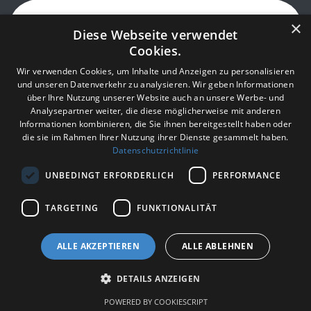
×
Diese Webseite verwendet
Cookies.
Wir verwenden Cookies, um Inhalte und Anzeigen zu personalisieren
und unseren Datenverkehr zu analysieren. Wir geben Informationen
über Ihre Nutzung unserer Website auch an unsere Werbe- und
Analysepartner weiter, die diese möglicherweise mit anderen
Informationen kombinieren, die Sie ihnen bereitgestellt haben oder
die sie im Rahmen Ihrer Nutzung ihrer Dienste gesammelt haben.
Datenschutzrichtlinie
UNBEDINGT ERFORDERLICH
PERFORMANCE
TARGETING
FUNKTIONALITÄT
AGB
Impressum/Datenschutzerklärung
ALLE AKZEPTIEREN
ALLE ABLEHNEN
Copyright © JobAssist Infinity Brain
DETAILS ANZEIGEN
Unterstützt durch
- Die #1
Open-Source-E-Commerce
POWERED BY COOKIESCRIPT